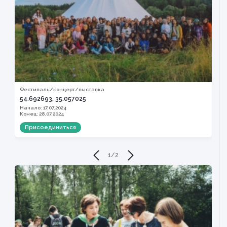
Фестиваль/концерт/выставка
М
54.692693, 35.057025
Л
д
Начало: 17.07.2024
Конец: 28.07.2024
Н
К
Присоединиться
1
/
2