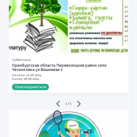
Субботники
В
Оренбургская область Переволоцкий район село
O
Чесноковка ул Вишневая 2
Н
К
Начало: 10.06.2024
Конец: 28.06.2024
Присоединиться
1
/
1