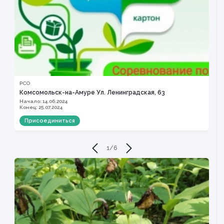
РСО
С
Комсомольск-на-Амуре Ул. Ленинградская, 63
Т
Начало: 14.06.2024
Н
Конец: 25.07.2024
К
Присоединиться
1
/
6