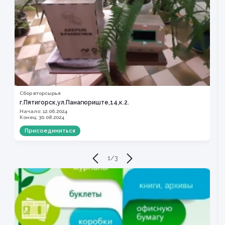
Сбор вторсырья
С
г.Пятигорск,ул.Панагюриште,14,к.2.
А
Начало: 12.06.2024
Н
Конец: 30.08.2024
К
Присоединиться
1
/
3