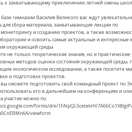
сь к захватывающему приключению летней смены шко
а базе гимназии Василия Великого вас ждут увлекатель
 для сбора материала, захватывающие лекции по
 мониторингу и созданию проектов, а также возможно
аборатории и освоить самые актуальные и интересные
ния окружающей среды.
те не только теоретические знания, но и практические
овных методов оценки состояния окружающей среды, 
ящем экологическом исследовании, а также посетите ма
вке и подготовке проектов.
 вы сможете подготовить свой командный проект по Э
и использовать его в дальнейшем на конференциях и ол
на участие можно по
/docs.google.com/forms/d/e/1FAIpQLScetekHV7A6bCo1X8lgi
m0CnEBMn6A/viewform