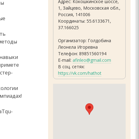
Адрес: Кокошкинское шоссе,
лы
1, Зайцево, Московская обл.,
Россия, 141006
ные
Координаты: 55.6133671,
37.166025
сть
Организатор: Голдобина
 методы
Леонела Игоревна
Телефон: 89851560194
 навыки
E-mail:
afinleo@gmail.com
примете
В соц. сетях:
стер-
https://vk.com/hathot
кологии
импиадах!
PaTqu-