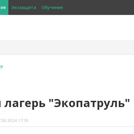
тия
Экозащита
Обучение
я
 лагерь "Экопатруль"
.06.2024 17:30