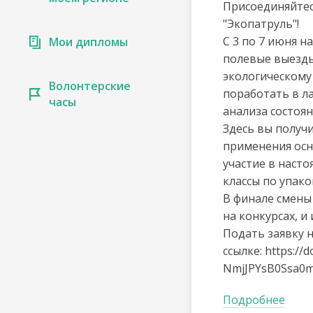
Присоединяйте
"Экопатруль"!
С 3 по 7 июня н
Мои дипломы
полевые выезды
экологическому
Волонтерские
поработать в л
часы
анализа состоя
Здесь вы получи
применения осн
участие в насто
классы по упако
В финале смены
на конкурсах, 
Подать заявку 
ссылке: https:/
NmjJPYsB0Ssa0
Подробнее