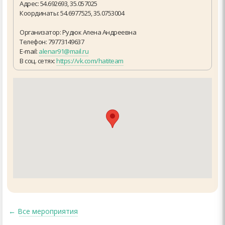
Адрес: 54.692693, 35.057025
Координаты: 54.6977525, 35.0753004
Организатор: Рудюк Алена Андреевна
Телефон: 79773149637
E-mail:
alenar91@mail.ru
В соц. сетях:
https://vk.com/hatiteam
←
Все мероприятия