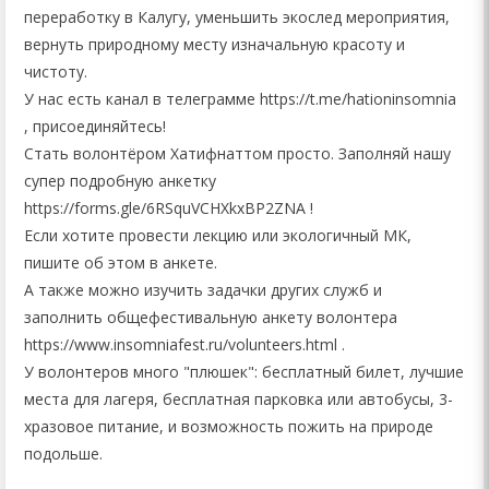
переработку в Калугу, уменьшить экослед мероприятия,
вернуть природному месту изначальную красоту и
чистоту.
У нас есть канал в телеграмме https://t.me/hationinsomnia
, присоединяйтесь!
Стать волонтёром Хатифнаттом просто. Заполняй нашу
супер подробную анкетку
https://forms.gle/6RSquVCHXkxBP2ZNA !
Если хотите провести лекцию или экологичный МК,
пишите об этом в анкете.
А также можно изучить задачки других служб и
заполнить общефестивальную анкету волонтера
https://www.insomniafest.ru/volunteers.html .
У волонтеров много "плюшек": бесплатный билет, лучшие
места для лагеря, бесплатная парковка или автобусы, 3-
хразовое питание, и возможность пожить на природе
подольше.