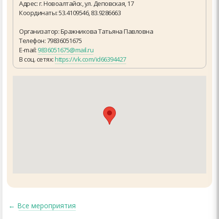
Адрес: г. Новоалтайск, ул. Деповская, 17
Координаты: 53.4109546, 83.9286663
Организатор: Бражникова Татьяна Павловна
Телефон: 79836051675
E-mail:
9836051675@mail.ru
В соц. сетях:
https://vk.com/id66394427
←
Все мероприятия