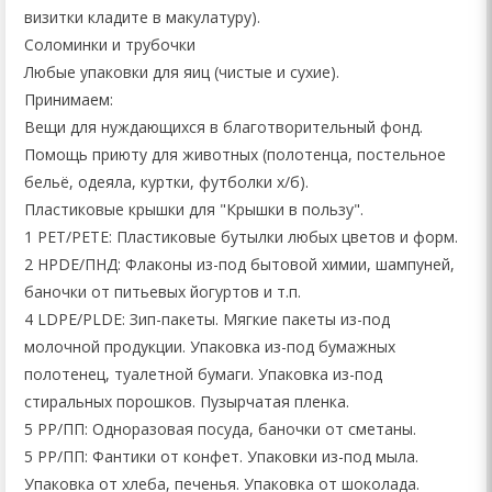
визитки кладите в макулатуру).
Соломинки и трубочки
Любые упаковки для яиц (чистые и сухие).
Принимаем:
Вещи для нуждающихся в благотворительный фонд.
Помощь приюту для животных (полотенца, постельное
бельё, одеяла, куртки, футболки х/б).
Пластиковые крышки для "Крышки в пользу".
1 РЕТ/РЕТЕ: Пластиковые бутылки любых цветов и форм.
2 HPDЕ/ПНД: Флаконы из-под бытовой химии, шампуней,
баночки от питьевых йогуртов и т.п.
4 LDPE/PLDE: Зип-пакеты. Мягкие пакеты из-под
молочной продукции. Упаковка из-под бумажных
полотенец, туалетной бумаги. Упаковка из-под
стиральных порошков. Пузырчатая пленка.
5 РР/ПП: Одноразовая посуда, баночки от сметаны.
5 РР/ПП: Фантики от конфет. Упаковки из-под мыла.
Упаковка от хлеба, печенья. Упаковка от шоколада.