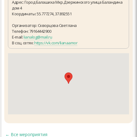
Адрес: Город Балашиха Мкр.Дзержинского улица Баландина
дом 4
Координаты: 55.777274, 37.892551
Организатор: Скворцова Светлана
Телефон: 79164442900
E-mail:
lianalog@mail.ru
В соц. сетях:
https://vk.com/lianaamor
←
Все мероприятия